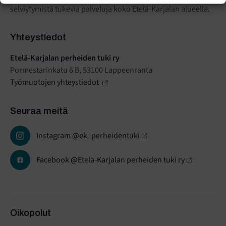
selviytymistä tukevia palveluja koko Etelä-Karjalan alueella.
Yhteystiedot
Etelä-Karjalan perheiden tuki ry
Pormestarinkatu 6 B, 53100 Lappeenranta
Työmuotojen yhteystiedot
Seuraa meitä
Instagram @ek_perheidentuki
Facebook @Etelä-Karjalan perheiden tuki ry
Oikopolut