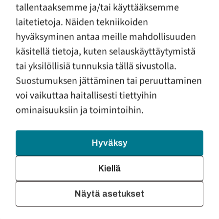
040 594 0080
tallentaaksemme ja/tai käyttääksemme
laitetietoja. Näiden tekniikoiden
www.ek-perhetyo.fi
hyväksyminen antaa meille mahdollisuuden
Lämpimästi tervetuloa!
käsitellä tietoja, kuten selauskäyttäytymistä
tai yksilöllisiä tunnuksia tällä sivustolla.
Suostumuksen jättäminen tai peruuttaminen
voi vaikuttaa haitallisesti tiettyihin
ominaisuuksiin ja toimintoihin.
ETELÄ-KARJALAN
PERHEIDEN TUKI RY
Hyväksy
Etelä-Karjalan perheiden tuki ry on voittoa tavoittelematon,
maakunnallinen perhejärjestö. Yhdistys on perustettu
Kiellä
vuonna 1995, ja se on valtakunnallisen
Ensi- ja turvakotien
liiton
jäsen. Yhdistyksen asiantuntijuus rakentuu
vauvatyön, väkivaltatyön sekä eroauttamistyön ammatillisiin
Näytä asetukset
avopalveluihin. Toiminnan tavoitteena on edistää lasten ja
perheiden hyvinvointia sekä tarjota lapsiperheiden