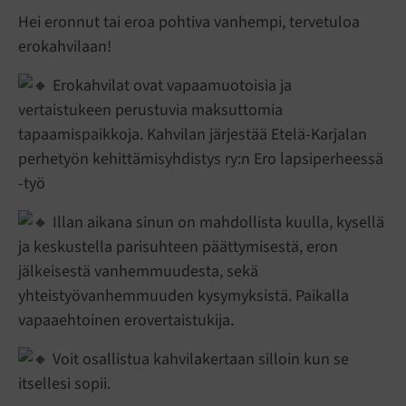
Hei eronnut tai eroa pohtiva vanhempi, tervetuloa
erokahvilaan!
Erokahvilat ovat vapaamuotoisia ja
vertaistukeen perustuvia maksuttomia
tapaamispaikkoja. Kahvilan järjestää Etelä-Karjalan
perhetyön kehittämisyhdistys ry:n Ero lapsiperheessä
-työ
Illan aikana sinun on mahdollista kuulla, kysellä
ja keskustella parisuhteen päättymisestä, eron
jälkeisestä vanhemmuudesta, sekä
yhteistyövanhemmuuden kysymyksistä. Paikalla
vapaaehtoinen erovertaistukija.
Voit osallistua kahvilakertaan silloin kun se
itsellesi sopii.