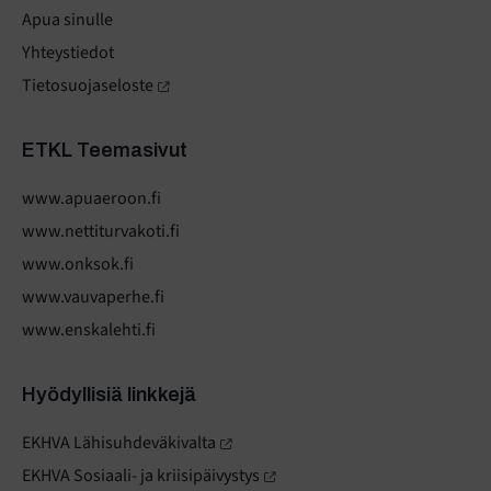
Apua sinulle
Yhteystiedot
Tietosuojaseloste
ETKL Teemasivut
www.apuaeroon.fi
www.nettiturvakoti.fi
www.onksok.fi
www.vauvaperhe.fi
www.enskalehti.fi
Hyödyllisiä linkkejä
EKHVA Lähisuhdeväkivalta
EKHVA Sosiaali- ja kriisipäivystys