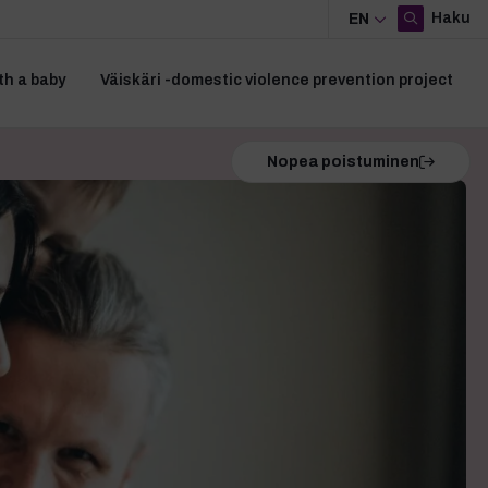
Haku
EN
th a baby
Väiskäri -domestic violence prevention project
Nopea poistuminen