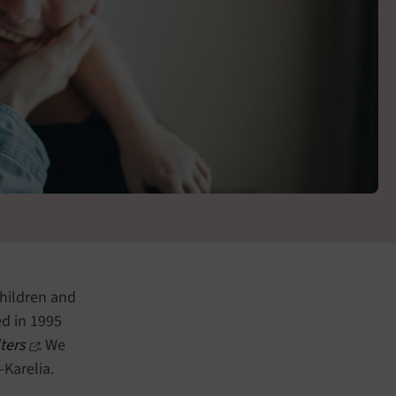
children and
ed in 1995
ters
. We
-Karelia.