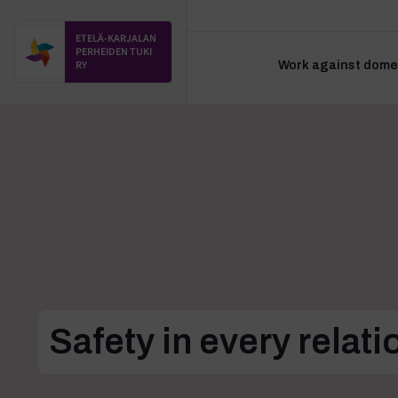
ETELÄ-KARJALAN
PERHEIDEN TUKI
RY
Work against domes
Safety in every relati