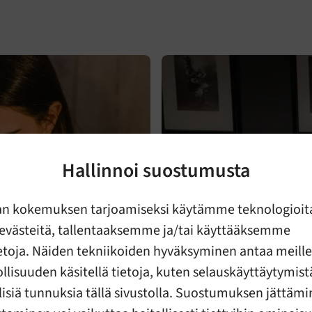
Hallinnoi suostumusta
an kokemuksen tarjoamiseksi käytämme teknologioit
evästeitä, tallentaaksemme ja/tai käyttääksemme
ietoja. Näiden tekniikoiden hyväksyminen antaa meille
lisuuden käsitellä tietoja, kuten selauskäyttäytymistä
llisiä tunnuksia tällä sivustolla. Suostumuksen jättämi