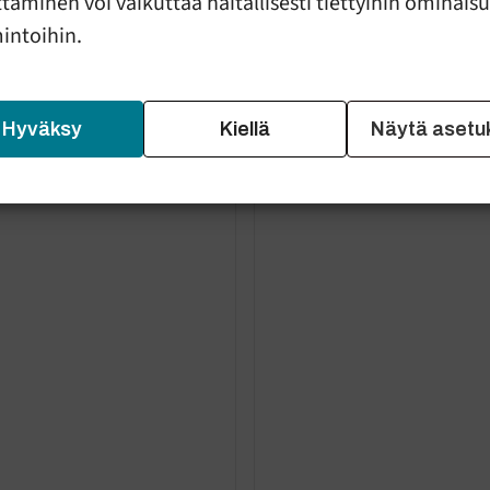
taminen voi vaikuttaa haitallisesti tiettyihin ominais
mintoihin.
Separation in family
Hyväksy
Kiellä
Näytä asetu