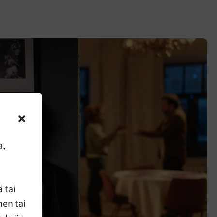
a,
 tai
nen tai