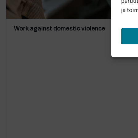
peruut
ja toi
Work against domestic violence