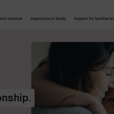
tic violence
Separation in family
Support for families wi
onship.