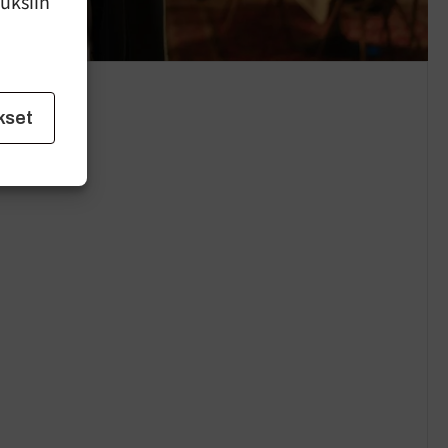
uuksiin
kset