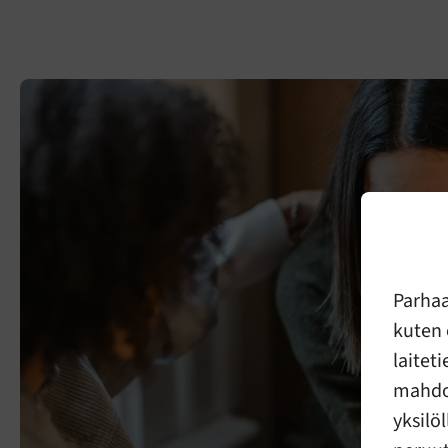
Parha
kuten 
laitet
mahdol
yksilö