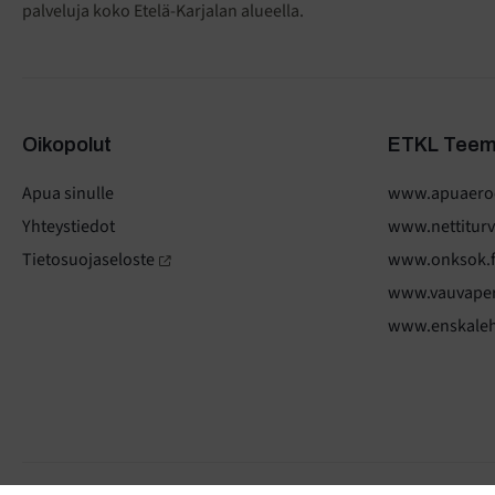
palveluja koko Etelä-Karjalan alueella.
Oikopolut
ETKL Teem
Apua sinulle
www.apuaeroo
Yhteystiedot
www.nettiturva
Tietosuojaseloste
www.onksok.f
www.vauvaper
www.enskaleht
© Ensi- ja turvakotien liitto 2024
Tietosuojaseloste
.
Evästeet
.
Evä