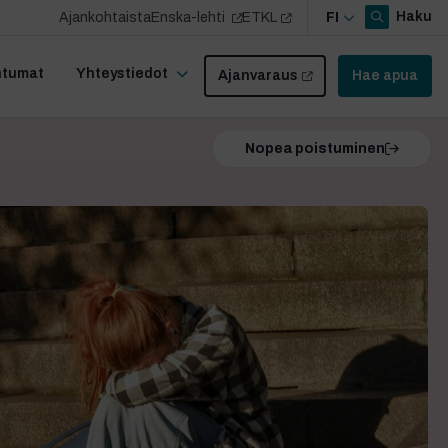
Haku
Ajankohtaista
Enska-lehti
ETKL
FI
htumat
Yhteystiedot
Ajanvaraus
Hae apua
Nopea poistuminen