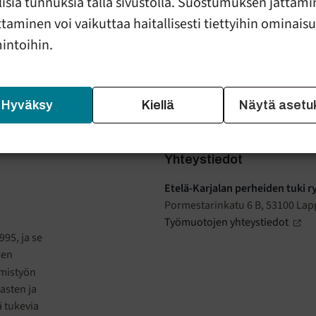
llisiä tunnuksia tällä sivustolla. Suostumuksen jättämi
aperheille
taminen voi vaikuttaa haitallisesti tiettyihin ominais
mintoihin.
elle lähisuhdeväkivaltaan
Hyväksy
Kiellä
Näytä asetu
Yhteystiedot
Etelä-Karjalan perheiden tuki r
Pormestarinkatu 6 B, 53100 La
Työmuotojen yhteystiedot
95, ja se
sen
amistyön
asten ja
ä tukevia