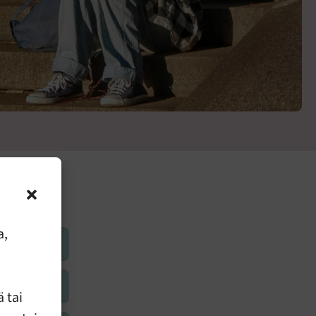
a,
 tai