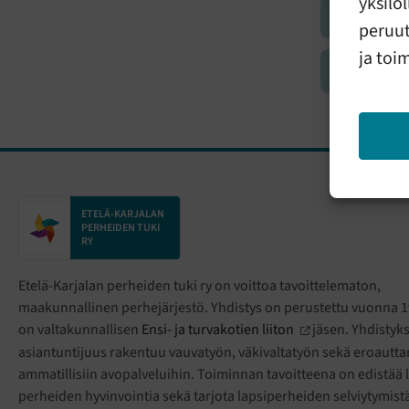
yksilö
Apua vauv
peruut
ja toi
Apua nuor
ETELÄ-KARJALAN
PERHEIDEN TUKI
RY
Etelä-Karjalan perheiden tuki ry on voittoa tavoittelematon,
maakunnallinen perhejärjestö. Yhdistys on perustettu vuonna 19
on valtakunnallisen
Ensi- ja turvakotien liiton
jäsen. Yhdistyk
asiantuntijuus rakentuu vauvatyön, väkivaltatyön sekä eroautt
ammatillisiin avopalveluihin. Toiminnan tavoitteena on edistää l
perheiden hyvinvointia sekä tarjota lapsiperheiden selviytymist