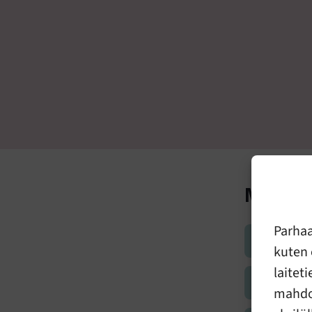
Mihin 
Parha
Apua lähi
kuten 
laitet
Apua eroo
mahdol