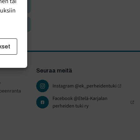
nen tai
uuksiin
kset
Seuraa meitä
y
Instagram @ek_perheidentuki
ppeenranta
Facebook @Etelä-Karjalan
perheiden tuki ry