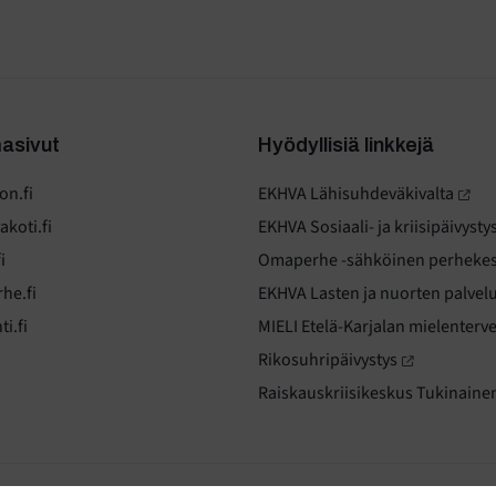
asivut
Hyödyllisiä linkkejä
n.fi
EKHVA Lähisuhdeväkivalta
koti.fi
EKHVA Sosiaali- ja kriisipäivysty
i
Omaperhe -sähköinen perheke
he.fi
EKHVA Lasten ja nuorten palvel
i.fi
MIELI Etelä-Karjalan mielenterve
Rikosuhripäivystys
Raiskauskriisikeskus Tukinaine
steasetukset.