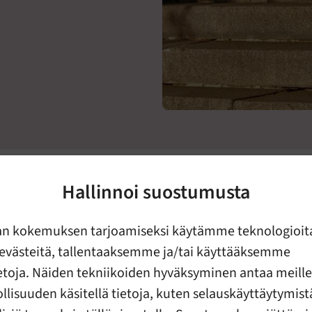
Hallinnoi suostumusta
olet etsimässä apua?
an kokemuksen tarjoamiseksi käytämme teknologioit
suhdeväkivaltaan
evästeitä, tallentaaksemme ja/tai käyttääksemme
ietoja. Näiden tekniikoiden hyväksyminen antaa meille
n
lisuuden käsitellä tietoja, kuten selauskäyttäytymistä