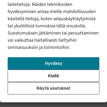
mira.liukka@ek-perhetyo.fi
laitetietoja. Näiden tekniikoiden
Lämpimästi tervetuloa!
hyväksyminen antaa meille mahdollisuuden
käsitellä tietoja, kuten selauskäyttäytymistä
tai yksilöllisiä tunnuksia tällä sivustolla.
Suostumuksen jättäminen tai peruuttaminen
voi vaikuttaa haitallisesti tiettyihin
ETELÄ-KARJALAN
PERHEIDEN TUKI RY
ominaisuuksiin ja toimintoihin.
Etelä-Karjalan perheiden tuki ry on voittoa tavoittelematon,
Hyväksy
maakunnallinen perhejärjestö. Yhdistys on perustettu
vuonna 1995, ja se on valtakunnallisen
Ensi- ja turvakotien
liiton
jäsen. Yhdistyksen asiantuntijuus rakentuu
Kiellä
vauvatyön, väkivaltatyön sekä eroauttamistyön ammatillisiin
avopalveluihin. Toiminnan tavoitteena on edistää lasten ja
Näytä asetukset
perheiden hyvinvointia sekä tarjota lapsiperheiden
selviytymistä tukevia palveluja koko Etelä-Karjalan alueella.