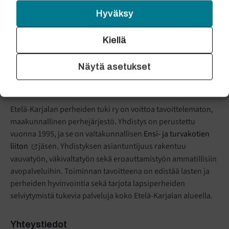
Hyväksy
Kiellä
Näytä asetukset
ETELÄ-KARJALAN
PERHEIDEN TUKI RY
Etelä-Karjalan perheiden tuki ry on voittoa tavoittelematon,
maakunnallinen perhejärjestö. Yhdistys on perustettu
vuonna 1995, ja se on valtakunnallisen
Ensi- ja turvakotien
liiton
jäsen. Yhdistyksen asiantuntijuus rakentuu
vauvatyön, väkivaltatyön sekä eroauttamistyön ammatillisiin
avopalveluihin. Toiminnan tavoitteena on edistää lasten ja
perheiden hyvinvointia sekä tarjota lapsiperheiden
selviytymistä tukevia palveluja koko Etelä-Karjalan alueella.
Yhteystiedot