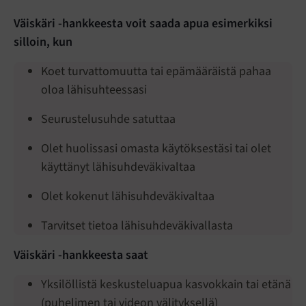
Väiskäri -hankkeesta voit saada apua esimerkiksi
silloin, kun
Koet turvattomuutta tai epämääräistä pahaa
oloa lähisuhteessasi
Seurustelusuhde satuttaa
Olet huolissasi omasta käytöksestäsi tai olet
käyttänyt lähisuhdeväkivaltaa
Olet kokenut lähisuhdeväkivaltaa
Tarvitset tietoa lähisuhdeväkivallasta
Väiskäri -hankkeesta saat
Yksilöllistä keskusteluapua kasvokkain tai etänä
(puhelimen tai videon välityksellä)