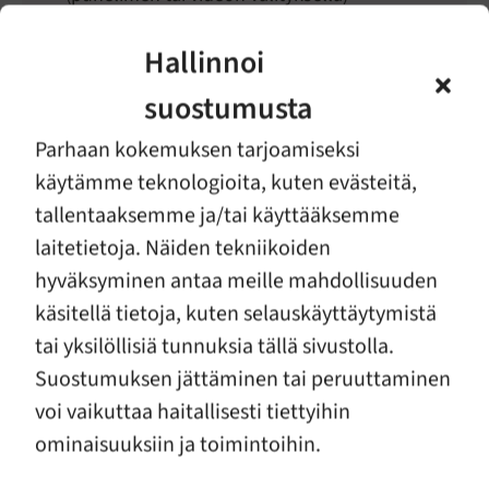
Tietoa lähisuhdeväkivallasta
Hallinnoi
suostumusta
Pelko ei kuulu turvallisiin
Parhaan kokemuksen tarjoamiseksi
ihmissuhteisiin.
käytämme teknologioita, kuten evästeitä,
tallentaaksemme ja/tai käyttääksemme
laitetietoja. Näiden tekniikoiden
hyväksyminen antaa meille mahdollisuuden
Anna Virtanen
käsitellä tietoja, kuten selauskäyttäytymistä
Projektityöntekijä
tai yksilöllisiä tunnuksia tällä sivustolla.
044 722 3006
Suostumuksen jättäminen tai peruuttaminen
anna.virtanen@ek-perhetuki.fi
voi vaikuttaa haitallisesti tiettyihin
ominaisuuksiin ja toimintoihin.