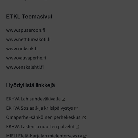
ETKL Teemasivut
www.apuaeroon.fi
www.nettiturvakoti.fi
www.onksok.fi
www.vauvaperhe.fi
www.enskalehti.fi
Hyödyllisiä linkkejä
EKHVA Lähisuhdeväkivalta
EKHVA Sosiaali- ja kriisipäivystys
Omaperhe -sähköinen perhekeskus
EKHVA Lasten ja nuorten palvelut
MIELI Etelä-Karjalan mielenterveys ry