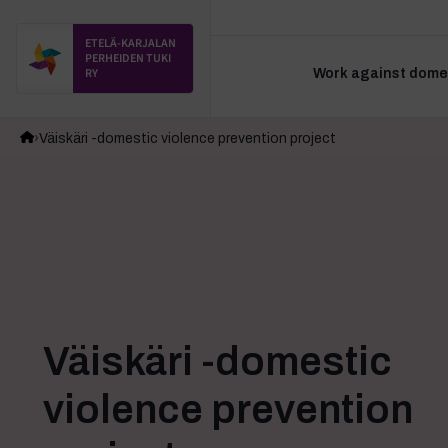
ETELÄ-KARJALAN
PERHEIDEN TUKI
RY
Work against domes
Väiskäri -domestic violence prevention project
Väiskäri -domestic
violence prevention