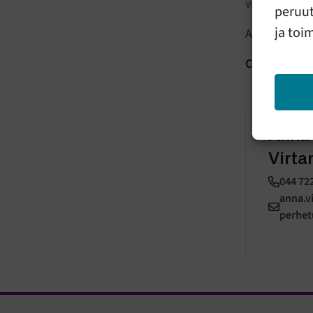
violent relat
peruut
ja toi
All of our se
Contact
Anna
Virta
044 72
anna.v
perhetu