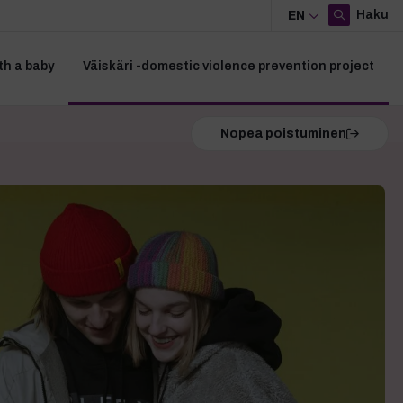
Haku
EN
th a baby
Väiskäri -domestic violence prevention project
Nopea poistuminen