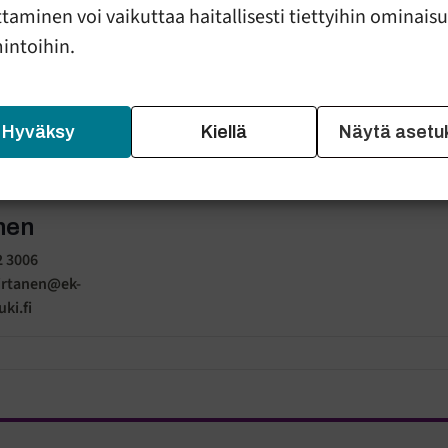
ionships.
taminen voi vaikuttaa haitallisesti tiettyihin ominais
mintoihin.
rvices are free of charge.
Hyväksy
Kiellä
Näytä asetu
nen
2 3006
irtanen@ek-
ki.fi