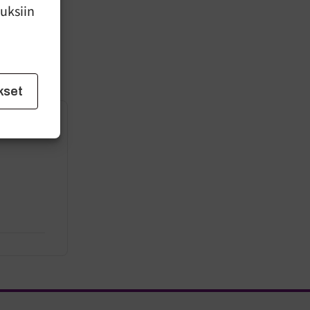
uuksiin
kset