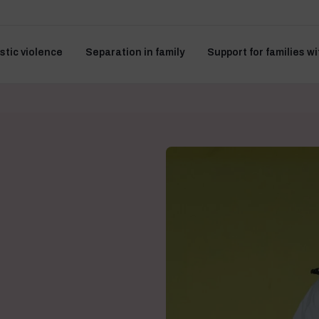
tic violence
Separation in family
Support for families wi